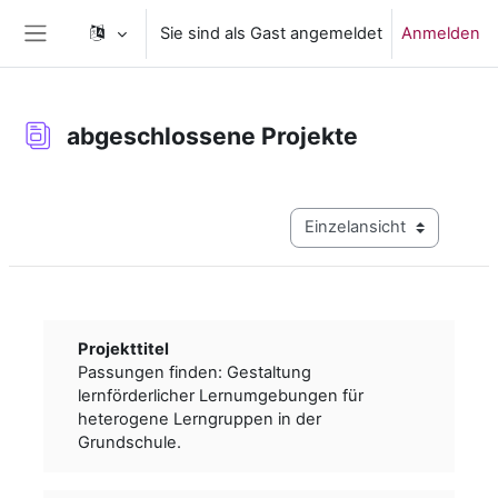
Zum Hauptinhalt
Sie sind als Gast angemeldet
Anmelden
Website-Übersicht
abgeschlossene Projekte
Abschlussbedingungen
Modus Tertiärnavigation a
Projekttitel
Passungen finden: Gestaltung
lernförderlicher Lernumgebungen für
heterogene Lerngruppen in der
Grundschule.