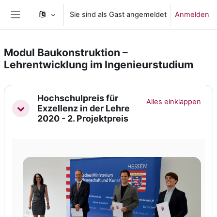
Zum Hauptinhalt
Sie sind als Gast angemeldet
Anmelden
Website-Übersicht
Modul Baukonstruktion –
Lehrentwicklung im Ingenieurstudium
Abschnittsübersicht
Hochschulpreis für
Alles einklappen
Exzellenz in der Lehre
Einklappen
2020 - 2. Projektpreis